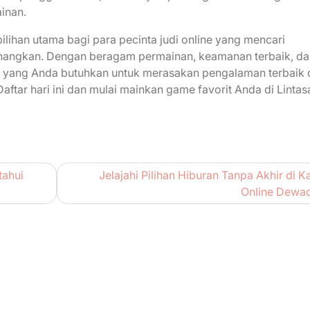
inan.
lihan utama bagi para pecinta judi online yang mencari
angkan. Dengan beragam permainan, keamanan terbaik, da
a yang Anda butuhkan untuk merasakan pengalaman terbaik
ftar hari ini dan mulai mainkan game favorit Anda di Lintas
tahui
Jelajahi Pilihan Hiburan Tanpa Akhir di K
Online Dewa