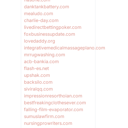
danktankbattery.com
mealudo.com
charlie-day.com
livedirectbettingpoker.com
foxbusinessupdate.com
lovedaddy.org
integrativemedicalmassageplano.com
mrrugwashing.com
acb-bankia.com
flash-es.net
upshak.com
backsilo.com
siviralqq.com
impressionresorthoian.com
bestfreakingclothesever.com
falling-film-evaporator.com
sumuslawfirm.com
nursingprowriters.com