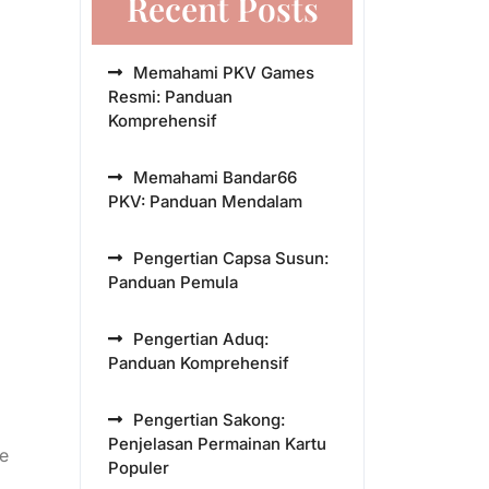
Recent Posts
Memahami PKV Games
Resmi: Panduan
Komprehensif
Memahami Bandar66
PKV: Panduan Mendalam
Pengertian Capsa Susun:
Panduan Pemula
Pengertian Aduq:
Panduan Komprehensif
Pengertian Sakong:
Penjelasan Permainan Kartu
ne
Populer