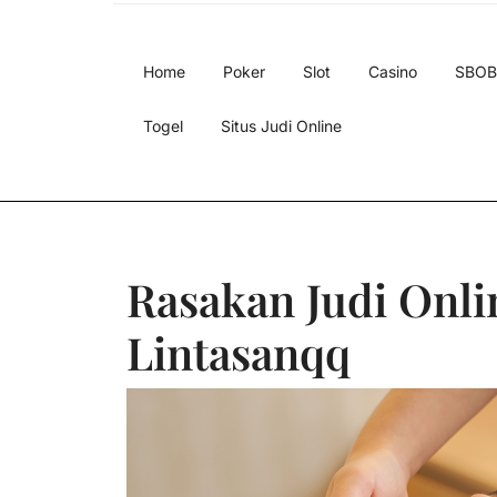
Skip
to
content
Home
Poker
Slot
Casino
SBOB
Togel
Situs Judi Online
Rasakan Judi Onli
Lintasanqq