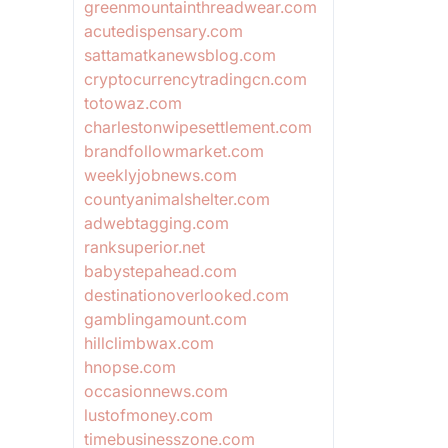
greenmountainthreadwear.com
acutedispensary.com
sattamatkanewsblog.com
cryptocurrencytradingcn.com
totowaz.com
charlestonwipesettlement.com
brandfollowmarket.com
weeklyjobnews.com
countyanimalshelter.com
adwebtagging.com
ranksuperior.net
babystepahead.com
destinationoverlooked.com
gamblingamount.com
hillclimbwax.com
hnopse.com
occasionnews.com
lustofmoney.com
timebusinesszone.com