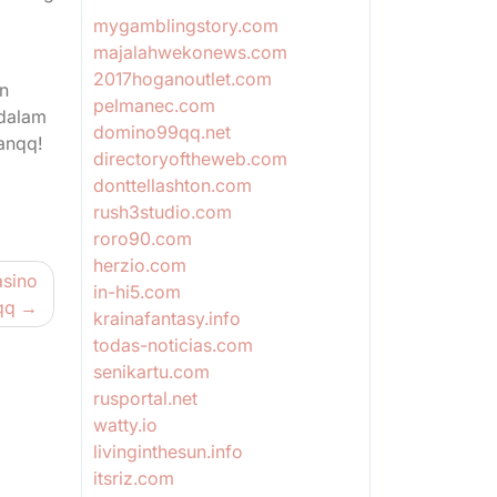
mygamblingstory.com
majalahwekonews.com
2017hoganoutlet.com
n
pelmanec.com
 dalam
domino99qq.net
anqq!
directoryoftheweb.com
donttellashton.com
rush3studio.com
roro90.com
herzio.com
asino
in-hi5.com
qq
krainafantasy.info
todas-noticias.com
senikartu.com
rusportal.net
watty.io
livinginthesun.info
itsriz.com