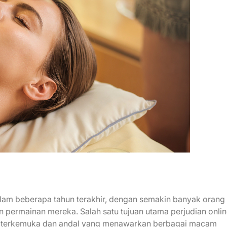
alam beberapa tahun terakhir, dengan semakin banyak orang
n permainan mereka. Salah satu tujuan utama perjudian onli
ine terkemuka dan andal yang menawarkan berbagai macam