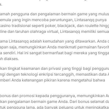
a.
 ramah pengguna dan pengalaman bermain game yang mulus.
emula yang ingin mencoba peruntungan, Lintasanqq punya
sino tradisional seperti poker, blackjack, dan roulette hing
line dan taruhan olahraga virtual, Lintasanqq memiliki semu
rsama Lintasanqq adalah kemudahan yang ditawarkan. Anda 
kapan saja, memungkinkan Anda menikmati permainan favori
endiri. Hal ini sangat bermanfaat bagi mereka yang tingga
ah diakses.
an tingkat keamanan dan privasi yang tinggi bagi penggun
ngi dengan teknologi enkripsi tercanggih, memastikan data
 memberi Anda ketenangan pikiran karena mengetahui bahwa
ai bonus dan promosi kepada penggunanya, memungkinkan 
an pengalaman bermain game Anda. Dari bonus selamat d
untuk pengguna lama, ada banyak peluang untuk meningkatk