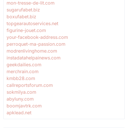
mon-tresse-de-lit.com
sugarufabet.biz
boxufabet.biz
topgearautoservices.net
figurine-jouet.com
your-facebook-address.com
perroquet-ma-passion.com
modrenlivinghome.com
instadatahelpainews.com
geekdailies.com
merchrain.com
kmbb28.com
callreportsforum.com
sokmilya.com
abyluny.com
boomjavtrk.com
apklead.net