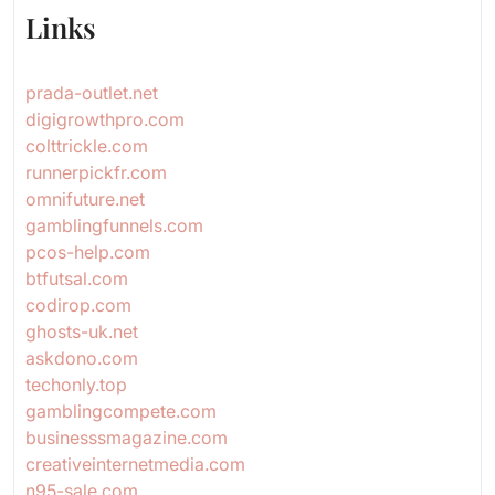
Links
prada-outlet.net
digigrowthpro.com
colttrickle.com
runnerpickfr.com
omnifuture.net
gamblingfunnels.com
pcos-help.com
btfutsal.com
codirop.com
ghosts-uk.net
askdono.com
techonly.top
gamblingcompete.com
businesssmagazine.com
creativeinternetmedia.com
n95-sale.com