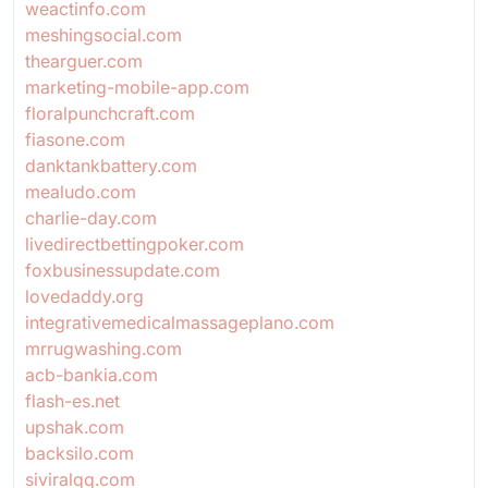
weactinfo.com
meshingsocial.com
thearguer.com
marketing-mobile-app.com
floralpunchcraft.com
fiasone.com
danktankbattery.com
mealudo.com
charlie-day.com
livedirectbettingpoker.com
foxbusinessupdate.com
lovedaddy.org
integrativemedicalmassageplano.com
mrrugwashing.com
acb-bankia.com
flash-es.net
upshak.com
backsilo.com
siviralqq.com