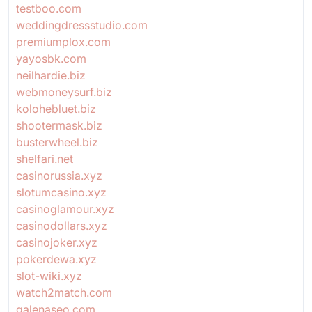
testboo.com
weddingdressstudio.com
premiumplox.com
yayosbk.com
neilhardie.biz
webmoneysurf.biz
kolohebluet.biz
shootermask.biz
busterwheel.biz
shelfari.net
casinorussia.xyz
slotumcasino.xyz
casinoglamour.xyz
casinodollars.xyz
casinojoker.xyz
pokerdewa.xyz
slot-wiki.xyz
watch2match.com
galenaseo.com