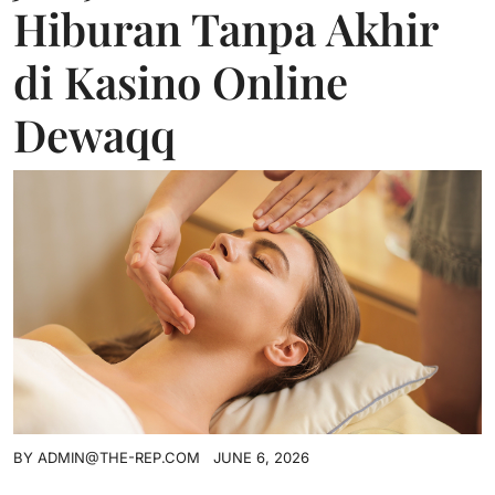
Hiburan Tanpa Akhir
di Kasino Online
Dewaqq
BY
ADMIN@THE-REP.COM
JUNE 6, 2026