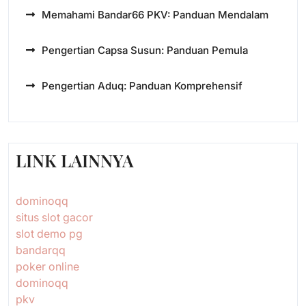
Memahami Bandar66 PKV: Panduan Mendalam
Pengertian Capsa Susun: Panduan Pemula
Pengertian Aduq: Panduan Komprehensif
LINK LAINNYA
dominoqq
situs slot gacor
slot demo pg
bandarqq
poker online
dominoqq
pkv