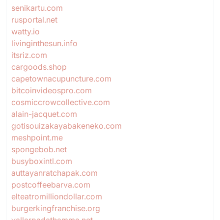
senikartu.com
rusportal.net
watty.io
livinginthesun.info
itsriz.com
cargoods.shop
capetownacupuncture.com
bitcoinvideospro.com
cosmiccrowcollective.com
alain-jacquet.com
gotisouizakayabakeneko.com
meshpoint.me
spongebob.net
busyboxintl.com
auttayanratchapak.com
postcoffeebarva.com
elteatromilliondollar.com
burgerkingfranchise.org
vallarpadathamma.net