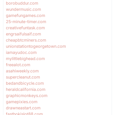
borobuddur.com
wundermusic.com
gamefungames.com
25-minute-timer.com
creativefuntask.com
engrsaifulsaif.com
cheapbtcminers.com
unionstationtogeorgetown.com
iamayudoc.com
mylittlebighead.com
freealot.com
asahiweekly.com
supercleanut.com
bedandbicycle.com
heraldcalifornia.com
graphicmonkeys.com
gamepixies.com
drawneastart.com
fasthokislot88.com