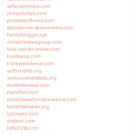
safecasinotips.com
jackpotchips.com
proelitesoftware.com
allcustomercarenumbers.com
familyblogger.xyz
chrisjohnslawgroup.com
klub-vulcan-online.com
breitkamp.com
tripleyresidence.com
softtorrents.org
somosvulnerables.org
duatloterrassa.com
pamufon.com
porscheperformancedrive.com
tamethekraken.org
lutzinator.com
ondasrl.com
blife2016.com