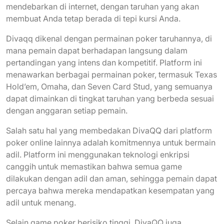
mendebarkan di internet, dengan taruhan yang akan
membuat Anda tetap berada di tepi kursi Anda.
Divaqq dikenal dengan permainan poker taruhannya, di
mana pemain dapat berhadapan langsung dalam
pertandingan yang intens dan kompetitif. Platform ini
menawarkan berbagai permainan poker, termasuk Texas
Hold’em, Omaha, dan Seven Card Stud, yang semuanya
dapat dimainkan di tingkat taruhan yang berbeda sesuai
dengan anggaran setiap pemain.
Salah satu hal yang membedakan DivaQQ dari platform
poker online lainnya adalah komitmennya untuk bermain
adil. Platform ini menggunakan teknologi enkripsi
canggih untuk memastikan bahwa semua game
dilakukan dengan adil dan aman, sehingga pemain dapat
percaya bahwa mereka mendapatkan kesempatan yang
adil untuk menang.
Selain game poker berisiko tinggi, DivaQQ juga