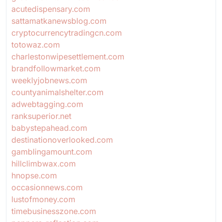
acutedispensary.com
sattamatkanewsblog.com
cryptocurrencytradingcn.com
totowaz.com
charlestonwipesettlement.com
brandfollowmarket.com
weeklyjobnews.com
countyanimalshelter.com
adwebtagging.com
ranksuperior.net
babystepahead.com
destinationoverlooked.com
gamblingamount.com
hillclimbwax.com
hnopse.com
occasionnews.com
lustofmoney.com
timebusinesszone.com