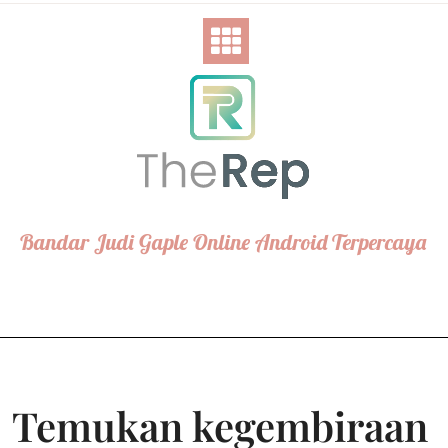
Skip
to
content
Bandar Judi Gaple Online Android Terpercaya
Temukan kegembiraan