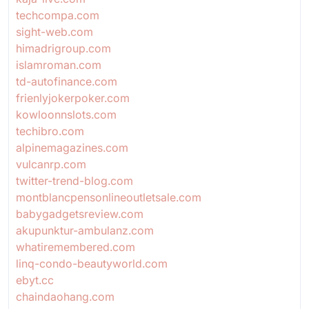
techcompa.com
sight-web.com
himadrigroup.com
islamroman.com
td-autofinance.com
frienlyjokerpoker.com
kowloonnslots.com
techibro.com
alpinemagazines.com
vulcanrp.com
twitter-trend-blog.com
montblancpensonlineoutletsale.com
babygadgetsreview.com
akupunktur-ambulanz.com
whatiremembered.com
linq-condo-beautyworld.com
ebyt.cc
chaindaohang.com