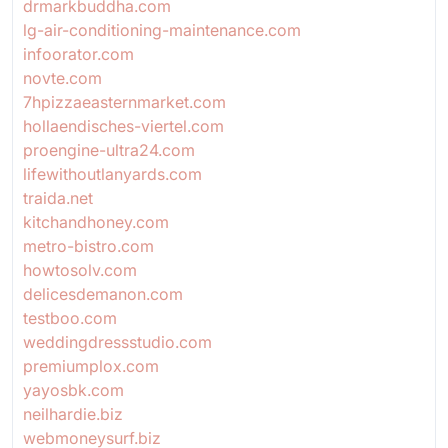
drmarkbuddha.com
lg-air-conditioning-maintenance.com
infoorator.com
novte.com
7hpizzaeasternmarket.com
hollaendisches-viertel.com
proengine-ultra24.com
lifewithoutlanyards.com
traida.net
kitchandhoney.com
metro-bistro.com
howtosolv.com
delicesdemanon.com
testboo.com
weddingdressstudio.com
premiumplox.com
yayosbk.com
neilhardie.biz
webmoneysurf.biz