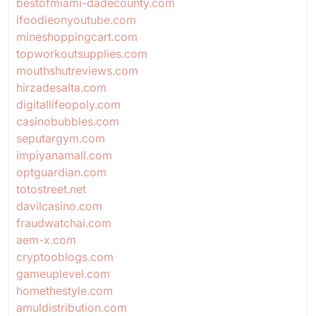
bestofmiami-dadecounty.com
ifoodieonyoutube.com
mineshoppingcart.com
topworkoutsupplies.com
mouthshutreviews.com
hirzadesalta.com
digitallifeopoly.com
casinobubbles.com
seputargym.com
impiyanamall.com
optguardian.com
totostreet.net
davilcasino.com
fraudwatchai.com
aem-x.com
cryptooblogs.com
gameuplevel.com
homethestyle.com
amuldistribution.com