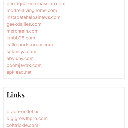
perroquet-ma-passion.com
modrenlivinghome.com
instadatahelpainews.com
geekdailies.com
merchrain.com
kmbb28.com
callreportsforum.com
sokmilya.com
abyluny.com
boomjavtrk.com
apklead.net
Links
prada-outlet.net
digigrowthpro.com
colttrickle.com