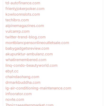
td-autofinance.com
frienlyjokerpoker.com
kowloonnslots.com
techibro.com
alpinemagazines.com
vulcanrp.com
twitter-trend-blog.com
montblancpensonlineoutletsale.com
babygadgetsreview.com
akupunktur-ambulanz.com
whatiremembered.com
linq-condo-beautyworld.com
ebyt.cc
chaindaohang.com
drmarkbuddha.com
lg-air-conditioning-maintenance.com
infoorator.com
novte.com
7hpizzaeasternmarket.com