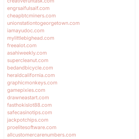
creativefuntask.com
engrsaifulsaif.com
cheapbtcminers.com
unionstationtogeorgetown.com
iamayudoc.com
mylittlebighead.com
freealot.com
asahiweekly.com
supercleanut.com
bedandbicycle.com
heraldcalifornia.com
graphicmonkeys.com
gamepixies.com
drawneastart.com
fasthokislot88.com
safecasinotips.com
jackpotchips.com
proelitesoftware.com
allcustomercarenumbers.com