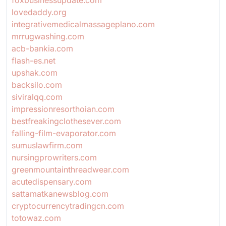
lovedaddy.org
integrativemedicalmassageplano.com
mrrugwashing.com
acb-bankia.com
flash-es.net
upshak.com
backsilo.com
siviralqq.com
impressionresorthoian.com
bestfreakingclothesever.com
falling-film-evaporator.com
sumuslawfirm.com
nursingprowriters.com
greenmountainthreadwear.com
acutedispensary.com
sattamatkanewsblog.com
cryptocurrencytradingcn.com
totowaz.com