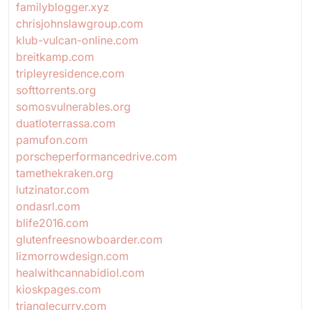
familyblogger.xyz
chrisjohnslawgroup.com
klub-vulcan-online.com
breitkamp.com
tripleyresidence.com
softtorrents.org
somosvulnerables.org
duatloterrassa.com
pamufon.com
porscheperformancedrive.com
tamethekraken.org
lutzinator.com
ondasrl.com
blife2016.com
glutenfreesnowboarder.com
lizmorrowdesign.com
healwithcannabidiol.com
kioskpages.com
trianglecurry.com