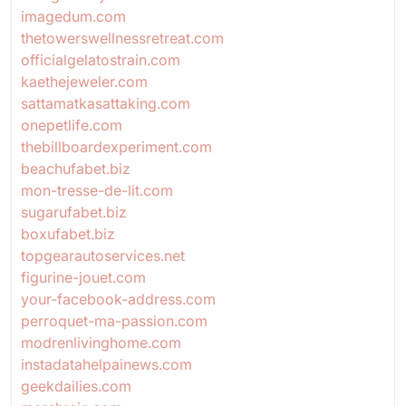
imagedum.com
thetowerswellnessretreat.com
officialgelatostrain.com
kaethejeweler.com
sattamatkasattaking.com
onepetlife.com
thebillboardexperiment.com
beachufabet.biz
mon-tresse-de-lit.com
sugarufabet.biz
boxufabet.biz
topgearautoservices.net
figurine-jouet.com
your-facebook-address.com
perroquet-ma-passion.com
modrenlivinghome.com
instadatahelpainews.com
geekdailies.com