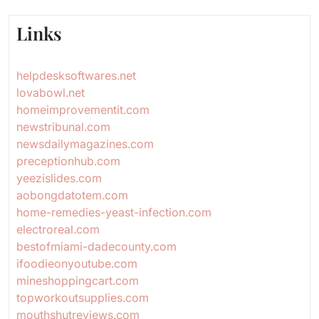
Links
helpdesksoftwares.net
lovabowl.net
homeimprovementit.com
newstribunal.com
newsdailymagazines.com
preceptionhub.com
yeezislides.com
aobongdatotem.com
home-remedies-yeast-infection.com
electroreal.com
bestofmiami-dadecounty.com
ifoodieonyoutube.com
mineshoppingcart.com
topworkoutsupplies.com
mouthshutreviews.com