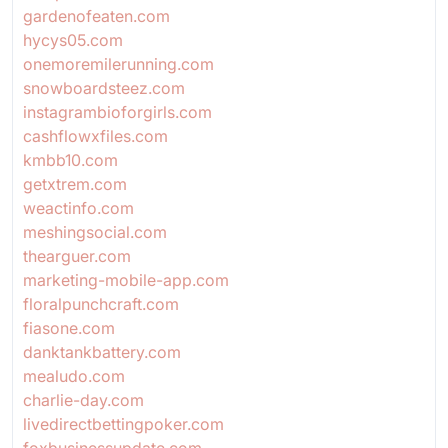
gardenofeaten.com
hycys05.com
onemoremilerunning.com
snowboardsteez.com
instagrambioforgirls.com
cashflowxfiles.com
kmbb10.com
getxtrem.com
weactinfo.com
meshingsocial.com
thearguer.com
marketing-mobile-app.com
floralpunchcraft.com
fiasone.com
danktankbattery.com
mealudo.com
charlie-day.com
livedirectbettingpoker.com
foxbusinessupdate.com