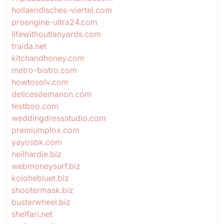
hollaendisches-viertel.com
proengine-ultra24.com
lifewithoutlanyards.com
traida.net
kitchandhoney.com
metro-bistro.com
howtosolv.com
delicesdemanon.com
testboo.com
weddingdressstudio.com
premiumplox.com
yayosbk.com
neilhardie.biz
webmoneysurf.biz
kolohebluet.biz
shootermask.biz
busterwheel.biz
shelfari.net