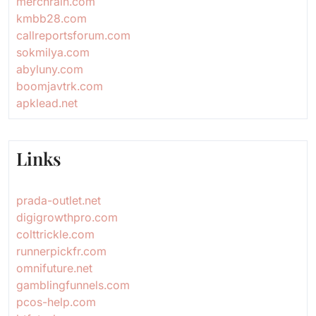
merchrain.com
kmbb28.com
callreportsforum.com
sokmilya.com
abyluny.com
boomjavtrk.com
apklead.net
Links
prada-outlet.net
digigrowthpro.com
colttrickle.com
runnerpickfr.com
omnifuture.net
gamblingfunnels.com
pcos-help.com