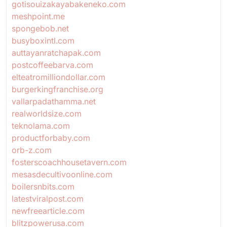
gotisouizakayabakeneko.com
meshpoint.me
spongebob.net
busyboxintl.com
auttayanratchapak.com
postcoffeebarva.com
elteatromilliondollar.com
burgerkingfranchise.org
vallarpadathamma.net
realworldsize.com
teknolama.com
productforbaby.com
orb-z.com
fosterscoachhousetavern.com
mesasdecultivoonline.com
boilersnbits.com
latestviralpost.com
newfreearticle.com
blitzpowerusa.com