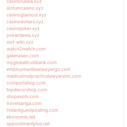
casinorussia.xyz
slotumcasino.xyz
casinoglamour.xyz
casinodollars.xyz
casinojoker.xyz
pokerdewa.xyz
slot-wiki.xyz
watch2match.com
galenaseo.com
myglobaltrustbank.com
employmentlawlawyergo.com
medicalmalpracticelawyersinc.com
comportshop.com
topdecorshop.com
shopasotv.com
travelsanga.com
instantguestposting.com
ekonomie.net
appointmentplus.net