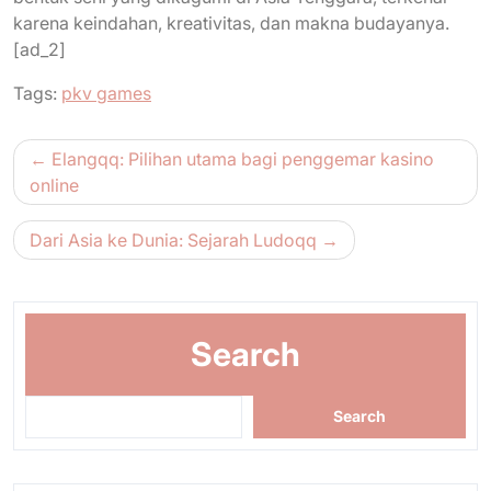
karena keindahan, kreativitas, dan makna budayanya.
[ad_2]
Tags:
pkv games
Post
Elangqq: Pilihan utama bagi penggemar kasino
navigation
online
Dari Asia ke Dunia: Sejarah Ludoqq
Search
Search