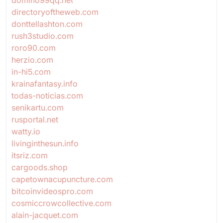
directoryoftheweb.com
donttellashton.com
rush3studio.com
roro90.com
herzio.com
in-hi5.com
krainafantasy.info
todas-noticias.com
senikartu.com
rusportal.net
watty.io
livinginthesun.info
itsriz.com
cargoods.shop
capetownacupuncture.com
bitcoinvideospro.com
cosmiccrowcollective.com
alain-jacquet.com