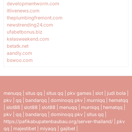
developmentworm.com
itlivenews.com
theplumbingfremont.com
newstrending24.com
ufabetbonus.biz
kelasweekend.com
betatk.net
aandly.com
bswoo.com
menuqq
|
situs qq
|
situs qq
|
pkv games
|
slot
|
judi bola
|
pkv
|
qq
|
bandarqq
|
dominoqq pkv
|
murniqq
|
hematqq
|
slot88
|
slot88
|
slot88
|
menuqq
|
murniqq
|
hematqq
|
pkv
|
qq
|
bandarqq
|
dominoqq pkv
|
situs qq
|
https://pafikabupatenbaubau.org/server-thailand/
|
pkv
qq
|
majestibet
|
miyaqq
|
gajibet
|