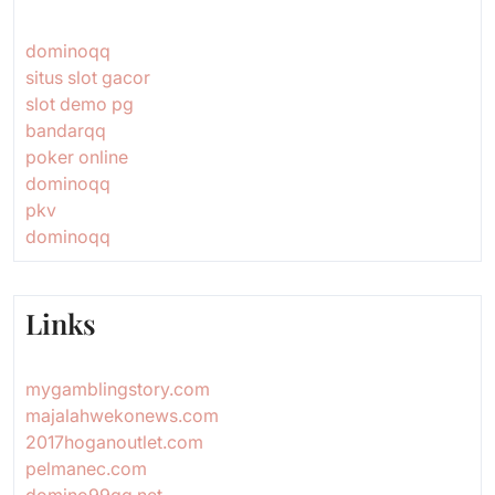
dominoqq
situs slot gacor
slot demo pg
bandarqq
poker online
dominoqq
pkv
dominoqq
Links
mygamblingstory.com
majalahwekonews.com
2017hoganoutlet.com
pelmanec.com
domino99qq.net