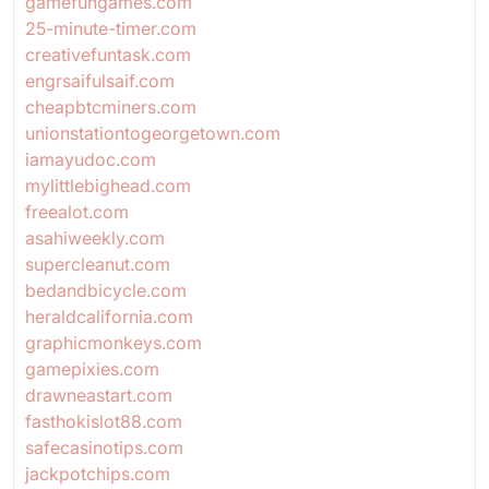
gamefungames.com
25-minute-timer.com
creativefuntask.com
engrsaifulsaif.com
cheapbtcminers.com
unionstationtogeorgetown.com
iamayudoc.com
mylittlebighead.com
freealot.com
asahiweekly.com
supercleanut.com
bedandbicycle.com
heraldcalifornia.com
graphicmonkeys.com
gamepixies.com
drawneastart.com
fasthokislot88.com
safecasinotips.com
jackpotchips.com