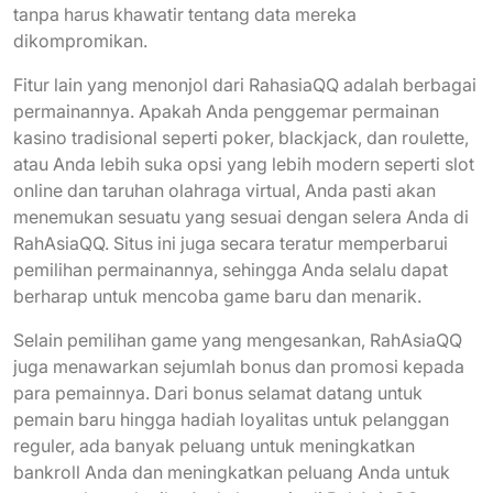
tanpa harus khawatir tentang data mereka
dikompromikan.
Fitur lain yang menonjol dari RahasiaQQ adalah berbagai
permainannya. Apakah Anda penggemar permainan
kasino tradisional seperti poker, blackjack, dan roulette,
atau Anda lebih suka opsi yang lebih modern seperti slot
online dan taruhan olahraga virtual, Anda pasti akan
menemukan sesuatu yang sesuai dengan selera Anda di
RahAsiaQQ. Situs ini juga secara teratur memperbarui
pemilihan permainannya, sehingga Anda selalu dapat
berharap untuk mencoba game baru dan menarik.
Selain pemilihan game yang mengesankan, RahAsiaQQ
juga menawarkan sejumlah bonus dan promosi kepada
para pemainnya. Dari bonus selamat datang untuk
pemain baru hingga hadiah loyalitas untuk pelanggan
reguler, ada banyak peluang untuk meningkatkan
bankroll Anda dan meningkatkan peluang Anda untuk