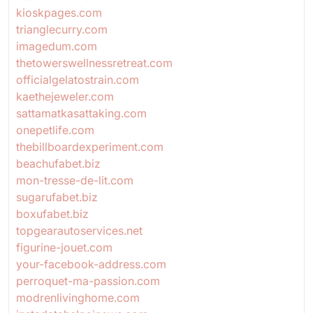
kioskpages.com
trianglecurry.com
imagedum.com
thetowerswellnessretreat.com
officialgelatostrain.com
kaethejeweler.com
sattamatkasattaking.com
onepetlife.com
thebillboardexperiment.com
beachufabet.biz
mon-tresse-de-lit.com
sugarufabet.biz
boxufabet.biz
topgearautoservices.net
figurine-jouet.com
your-facebook-address.com
perroquet-ma-passion.com
modrenlivinghome.com