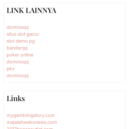
LINK LAINNYA
dominoqq
situs slot gacor
slot demo pg
bandarqq
poker online
dominoqq
pkv
dominoqq
Links
mygamblingstory.com
majalahwekonews.com
2017hoganoutlet.com