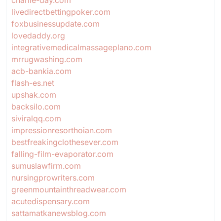
livedirectbettingpoker.com
foxbusinessupdate.com
lovedaddy.org
integrativemedicalmassageplano.com
mrrugwashing.com
acb-bankia.com
flash-es.net
upshak.com
backsilo.com
siviralqq.com
impressionresorthoian.com
bestfreakingclothesever.com
falling-film-evaporator.com
sumuslawfirm.com
nursingprowriters.com
greenmountainthreadwear.com
acutedispensary.com
sattamatkanewsblog.com