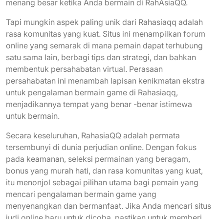
menang besar ketika Anda bermain di RahAsiaQQ.
Tapi mungkin aspek paling unik dari Rahasiaqq adalah
rasa komunitas yang kuat. Situs ini menampilkan forum
online yang semarak di mana pemain dapat terhubung
satu sama lain, berbagi tips dan strategi, dan bahkan
membentuk persahabatan virtual. Perasaan
persahabatan ini menambah lapisan kenikmatan ekstra
untuk pengalaman bermain game di Rahasiaqq,
menjadikannya tempat yang benar -benar istimewa
untuk bermain.
Secara keseluruhan, RahasiaQQ adalah permata
tersembunyi di dunia perjudian online. Dengan fokus
pada keamanan, seleksi permainan yang beragam,
bonus yang murah hati, dan rasa komunitas yang kuat,
itu menonjol sebagai pilihan utama bagi pemain yang
mencari pengalaman bermain game yang
menyenangkan dan bermanfaat. Jika Anda mencari situs
judi online baru untuk dicoba, pastikan untuk memberi