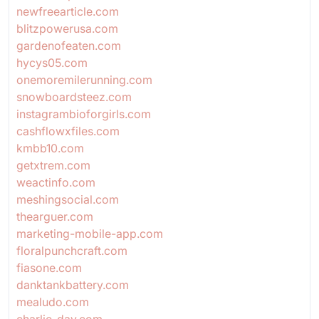
newfreearticle.com
blitzpowerusa.com
gardenofeaten.com
hycys05.com
onemoremilerunning.com
snowboardsteez.com
instagrambioforgirls.com
cashflowxfiles.com
kmbb10.com
getxtrem.com
weactinfo.com
meshingsocial.com
thearguer.com
marketing-mobile-app.com
floralpunchcraft.com
fiasone.com
danktankbattery.com
mealudo.com
charlie-day.com