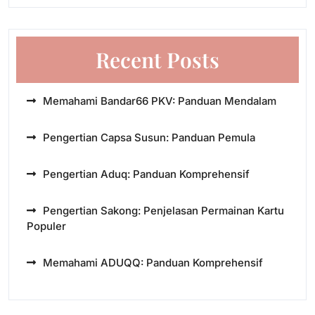
Recent Posts
Memahami Bandar66 PKV: Panduan Mendalam
Pengertian Capsa Susun: Panduan Pemula
Pengertian Aduq: Panduan Komprehensif
Pengertian Sakong: Penjelasan Permainan Kartu
Populer
Memahami ADUQQ: Panduan Komprehensif