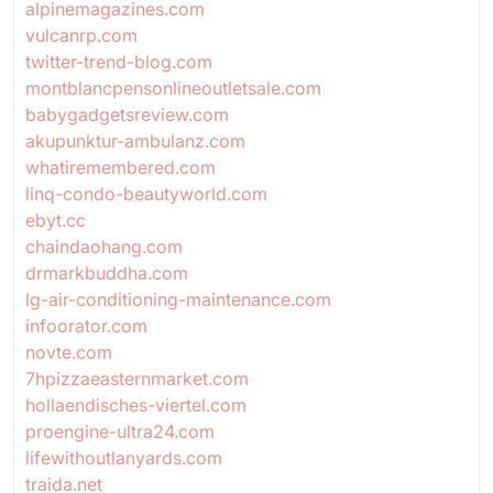
alpinemagazines.com
vulcanrp.com
twitter-trend-blog.com
montblancpensonlineoutletsale.com
babygadgetsreview.com
akupunktur-ambulanz.com
whatiremembered.com
linq-condo-beautyworld.com
ebyt.cc
chaindaohang.com
drmarkbuddha.com
lg-air-conditioning-maintenance.com
infoorator.com
novte.com
7hpizzaeasternmarket.com
hollaendisches-viertel.com
proengine-ultra24.com
lifewithoutlanyards.com
traida.net