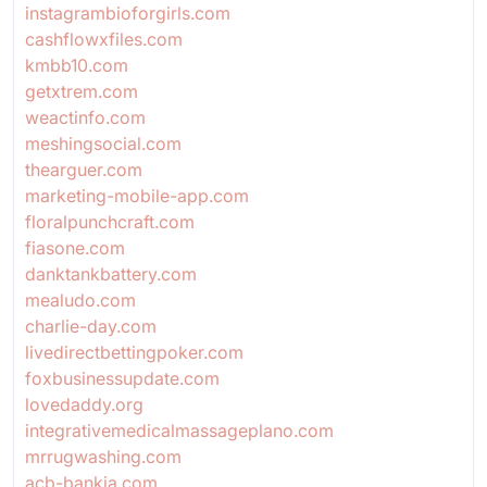
instagrambioforgirls.com
cashflowxfiles.com
kmbb10.com
getxtrem.com
weactinfo.com
meshingsocial.com
thearguer.com
marketing-mobile-app.com
floralpunchcraft.com
fiasone.com
danktankbattery.com
mealudo.com
charlie-day.com
livedirectbettingpoker.com
foxbusinessupdate.com
lovedaddy.org
integrativemedicalmassageplano.com
mrrugwashing.com
acb-bankia.com