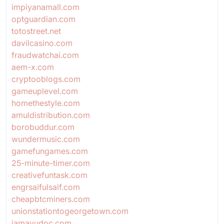
impiyanamall.com
optguardian.com
totostreet.net
davilcasino.com
fraudwatchai.com
aem-x.com
cryptooblogs.com
gameuplevel.com
homethestyle.com
amuldistribution.com
borobuddur.com
wundermusic.com
gamefungames.com
25-minute-timer.com
creativefuntask.com
engrsaifulsaif.com
cheapbtcminers.com
unionstationtogeorgetown.com
iamayudoc.com