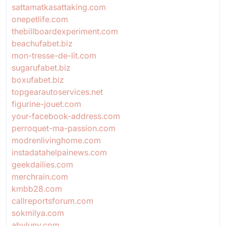
sattamatkasattaking.com
onepetlife.com
thebillboardexperiment.com
beachufabet.biz
mon-tresse-de-lit.com
sugarufabet.biz
boxufabet.biz
topgearautoservices.net
figurine-jouet.com
your-facebook-address.com
perroquet-ma-passion.com
modrenlivinghome.com
instadatahelpainews.com
geekdailies.com
merchrain.com
kmbb28.com
callreportsforum.com
sokmilya.com
abyluny.com