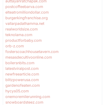
auttayanratchapak.com
postcoffeebarva.com
elteatromilliondollar.com
burgerkingfranchise.org
vallarpadathamma.net
realworldsize.com
teknolama.com
productforbaby.com
orb-z.com
fosterscoachhousetavern.com
mesasdecultivoonline.com
boilersnbits.com
latestviralpost.com
newfreearticle.com
blitzpowerusa.com
gardenofeaten.com
hycys05.com
onemoremilerunning.com
snowboardsteez.com