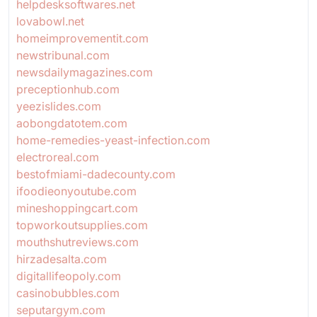
helpdesksoftwares.net
lovabowl.net
homeimprovementit.com
newstribunal.com
newsdailymagazines.com
preceptionhub.com
yeezislides.com
aobongdatotem.com
home-remedies-yeast-infection.com
electroreal.com
bestofmiami-dadecounty.com
ifoodieonyoutube.com
mineshoppingcart.com
topworkoutsupplies.com
mouthshutreviews.com
hirzadesalta.com
digitallifeopoly.com
casinobubbles.com
seputargym.com