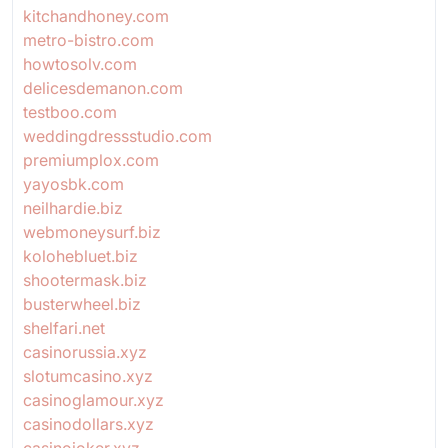
kitchandhoney.com
metro-bistro.com
howtosolv.com
delicesdemanon.com
testboo.com
weddingdressstudio.com
premiumplox.com
yayosbk.com
neilhardie.biz
webmoneysurf.biz
kolohebluet.biz
shootermask.biz
busterwheel.biz
shelfari.net
casinorussia.xyz
slotumcasino.xyz
casinoglamour.xyz
casinodollars.xyz
casinojoker.xyz