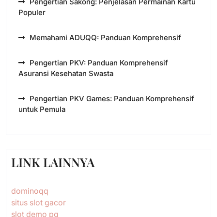
Pengertian Sakong: Penjelasan Permainan Kartu
Populer
Memahami ADUQQ: Panduan Komprehensif
Pengertian PKV: Panduan Komprehensif
Asuransi Kesehatan Swasta
Pengertian PKV Games: Panduan Komprehensif
untuk Pemula
LINK LAINNYA
dominoqq
situs slot gacor
slot demo pg