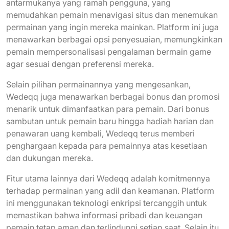
antarmukanya yang ramah pengguna, yang
memudahkan pemain menavigasi situs dan menemukan
permainan yang ingin mereka mainkan. Platform ini juga
menawarkan berbagai opsi penyesuaian, memungkinkan
pemain mempersonalisasi pengalaman bermain game
agar sesuai dengan preferensi mereka.
Selain pilihan permainannya yang mengesankan,
Wedeqq juga menawarkan berbagai bonus dan promosi
menarik untuk dimanfaatkan para pemain. Dari bonus
sambutan untuk pemain baru hingga hadiah harian dan
penawaran uang kembali, Wedeqq terus memberi
penghargaan kepada para pemainnya atas kesetiaan
dan dukungan mereka.
Fitur utama lainnya dari Wedeqq adalah komitmennya
terhadap permainan yang adil dan keamanan. Platform
ini menggunakan teknologi enkripsi tercanggih untuk
memastikan bahwa informasi pribadi dan keuangan
pemain tetap aman dan terlindungi setiap saat. Selain itu,