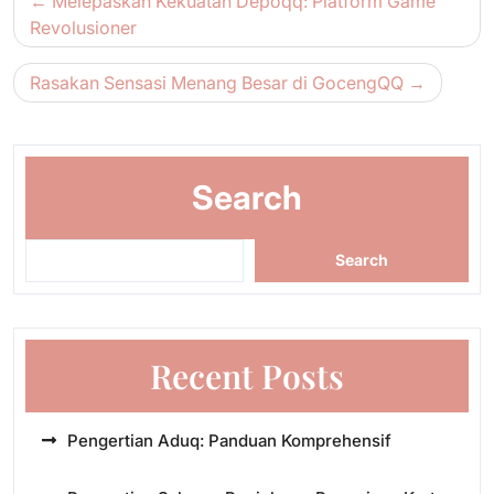
Melepaskan Kekuatan Depoqq: Platform Game
navigation
Revolusioner
Rasakan Sensasi Menang Besar di GocengQQ
Search
Search
Recent Posts
Pengertian Aduq: Panduan Komprehensif