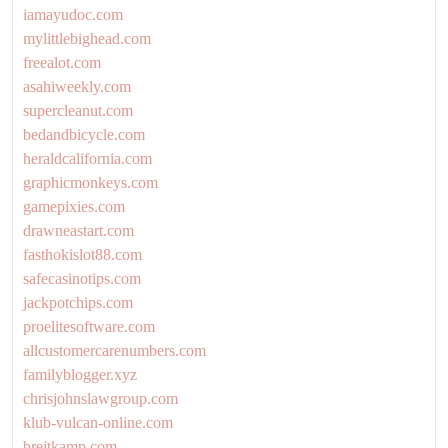
iamayudoc.com
mylittlebighead.com
freealot.com
asahiweekly.com
supercleanut.com
bedandbicycle.com
heraldcalifornia.com
graphicmonkeys.com
gamepixies.com
drawneastart.com
fasthokislot88.com
safecasinotips.com
jackpotchips.com
proelitesoftware.com
allcustomercarenumbers.com
familyblogger.xyz
chrisjohnslawgroup.com
klub-vulcan-online.com
breitkamp.com