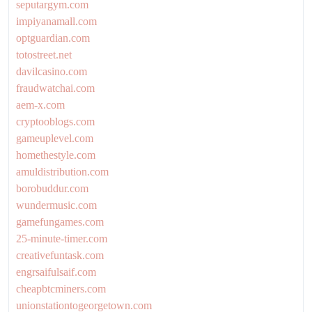
seputargym.com
impiyanamall.com
optguardian.com
totostreet.net
davilcasino.com
fraudwatchai.com
aem-x.com
cryptooblogs.com
gameuplevel.com
homethestyle.com
amuldistribution.com
borobuddur.com
wundermusic.com
gamefungames.com
25-minute-timer.com
creativefuntask.com
engrsaifulsaif.com
cheapbtcminers.com
unionstationtogeorgetown.com