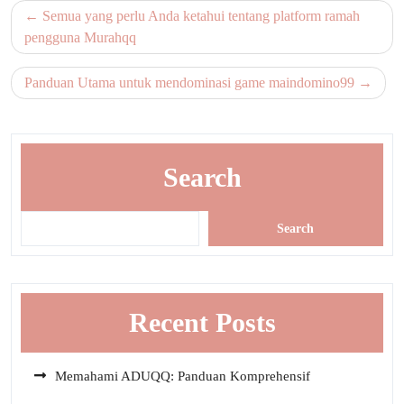
Post
Semua yang perlu Anda ketahui tentang platform ramah
navigation
pengguna Murahqq
Panduan Utama untuk mendominasi game maindomino99
Search
Search
Recent Posts
Memahami ADUQQ: Panduan Komprehensif