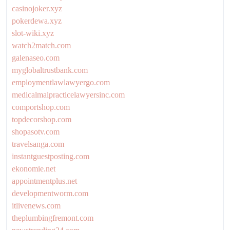
casinojoker.xyz
pokerdewa.xyz
slot-wiki.xyz
watch2match.com
galenaseo.com
myglobaltrustbank.com
employmentlawlawyergo.com
medicalmalpracticelawyersinc.com
comportshop.com
topdecorshop.com
shopasotv.com
travelsanga.com
instantguestposting.com
ekonomie.net
appointmentplus.net
developmentworm.com
itlivenews.com
theplumbingfremont.com