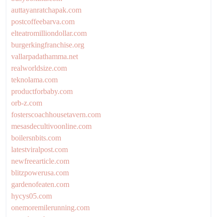
auttayanratchapak.com
postcoffeebarva.com
elteatromilliondollar.com
burgerkingfranchise.org
vallarpadathamma.net
realworldsize.com
teknolama.com
productforbaby.com
orb-z.com
fosterscoachhousetavern.com
mesasdecultivoonline.com
boilersnbits.com
latestviralpost.com
newfreearticle.com
blitzpowerusa.com
gardenofeaten.com
hycys05.com
onemoremilerunning.com