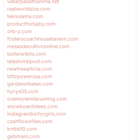
vallarpadathamma.net
realworldsize.com
teknolama.com
productforbaby.com
orb-z.com
fosterscoachhousetavern.com
mesasdecultivoonline.com
boilersnbits.com
latestviralpost.com
newfreearticle.com
blitzpowerusa.com
gardenofeaten.com
hycys05.com
onemoremilerunning.com
snowboardsteez.com
instagrambioforgirls.com
cashflowxfiles.com
kmbb10.com
getxtrem.com