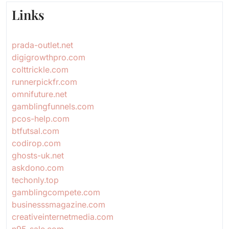
Links
prada-outlet.net
digigrowthpro.com
colttrickle.com
runnerpickfr.com
omnifuture.net
gamblingfunnels.com
pcos-help.com
btfutsal.com
codirop.com
ghosts-uk.net
askdono.com
techonly.top
gamblingcompete.com
businesssmagazine.com
creativeinternetmedia.com
n95-sale.com