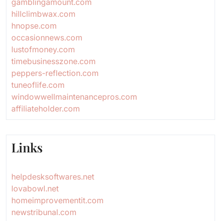
gamblingamount.com
hillclimbwax.com
hnopse.com
occasionnews.com
lustofmoney.com
timebusinesszone.com
peppers-reflection.com
tuneoflife.com
windowwellmaintenancepros.com
affiliateholder.com
Links
helpdesksoftwares.net
lovabowl.net
homeimprovementit.com
newstribunal.com