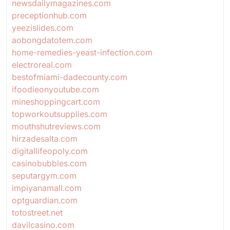
newsdailymagazines.com
preceptionhub.com
yeezislides.com
aobongdatotem.com
home-remedies-yeast-infection.com
electroreal.com
bestofmiami-dadecounty.com
ifoodieonyoutube.com
mineshoppingcart.com
topworkoutsupplies.com
mouthshutreviews.com
hirzadesalta.com
digitallifeopoly.com
casinobubbles.com
seputargym.com
impiyanamall.com
optguardian.com
totostreet.net
davilcasino.com