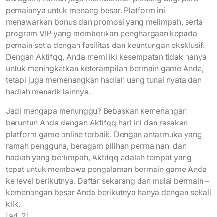
pemainnya untuk menang besar. Platform ini
menawarkan bonus dan promosi yang melimpah, serta
program VIP yang memberikan penghargaan kepada
pemain setia dengan fasilitas dan keuntungan eksklusif.
Dengan Aktifqq, Anda memiliki kesempatan tidak hanya
untuk meningkatkan keterampilan bermain game Anda,
tetapi juga memenangkan hadiah uang tunai nyata dan
hadiah menarik lainnya.
Jadi mengapa menunggu? Bebaskan kemenangan
beruntun Anda dengan Aktifqq hari ini dan rasakan
platform game online terbaik. Dengan antarmuka yang
ramah pengguna, beragam pilihan permainan, dan
hadiah yang berlimpah, Aktifqq adalah tempat yang
tepat untuk membawa pengalaman bermain game Anda
ke level berikutnya. Daftar sekarang dan mulai bermain –
kemenangan besar Anda berikutnya hanya dengan sekali
klik.
[ad_2]