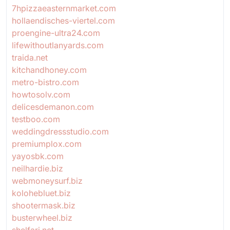
7hpizzaeasternmarket.com
hollaendisches-viertel.com
proengine-ultra24.com
lifewithoutlanyards.com
traida.net
kitchandhoney.com
metro-bistro.com
howtosolv.com
delicesdemanon.com
testboo.com
weddingdressstudio.com
premiumplox.com
yayosbk.com
neilhardie.biz
webmoneysurf.biz
kolohebluet.biz
shootermask.biz
busterwheel.biz
shelfari.net