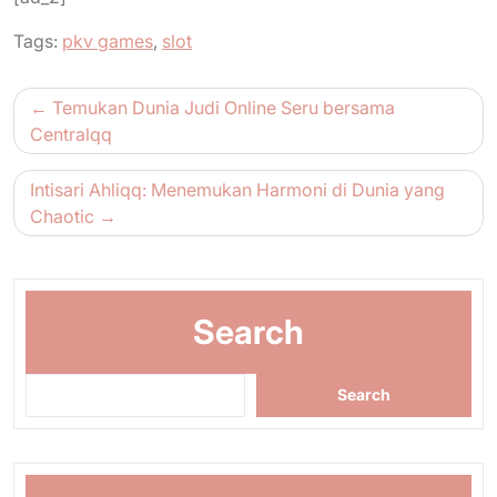
Tags:
pkv games
,
slot
Post
Temukan Dunia Judi Online Seru bersama
navigation
Centralqq
Intisari Ahliqq: Menemukan Harmoni di Dunia yang
Chaotic
Search
Search