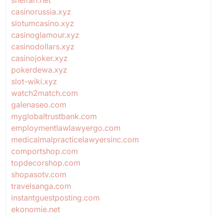
casinorussia.xyz
slotumcasino.xyz
casinoglamour.xyz
casinodollars.xyz
casinojoker.xyz
pokerdewa.xyz
slot-wiki.xyz
watch2match.com
galenaseo.com
myglobaltrustbank.com
employmentlawlawyergo.com
medicalmalpracticelawyersinc.com
comportshop.com
topdecorshop.com
shopasotv.com
travelsanga.com
instantguestposting.com
ekonomie.net