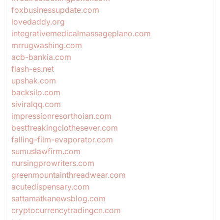
foxbusinessupdate.com
lovedaddy.org
integrativemedicalmassageplano.com
mrrugwashing.com
acb-bankia.com
flash-es.net
upshak.com
backsilo.com
siviralqq.com
impressionresorthoian.com
bestfreakingclothesever.com
falling-film-evaporator.com
sumuslawfirm.com
nursingprowriters.com
greenmountainthreadwear.com
acutedispensary.com
sattamatkanewsblog.com
cryptocurrencytradingcn.com