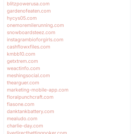
blitzpowerusa.com
gardenofeaten.com
hycys05.com
onemoremilerunning.com
snowboardsteez.com
instagrambioforgirls.com
cashflowxfiles.com
kmbb10.com
getxtrem.com
weactinfo.com
meshingsocial.com
thearguer.com
marketing-mobile-app.com
floralpunchcraft.com
fiasone.com
danktankbattery.com
mealudo.com
charlie-day.com
livedirectbettingpoker.com