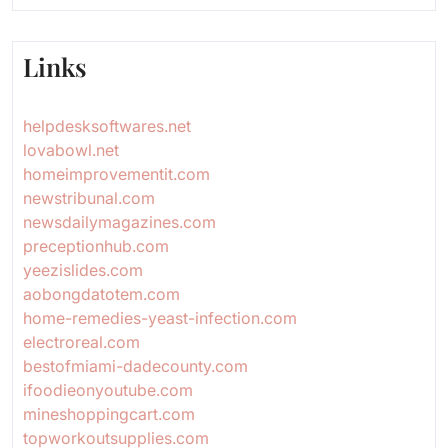
Links
helpdesksoftwares.net
lovabowl.net
homeimprovementit.com
newstribunal.com
newsdailymagazines.com
preceptionhub.com
yeezislides.com
aobongdatotem.com
home-remedies-yeast-infection.com
electroreal.com
bestofmiami-dadecounty.com
ifoodieonyoutube.com
mineshoppingcart.com
topworkoutsupplies.com